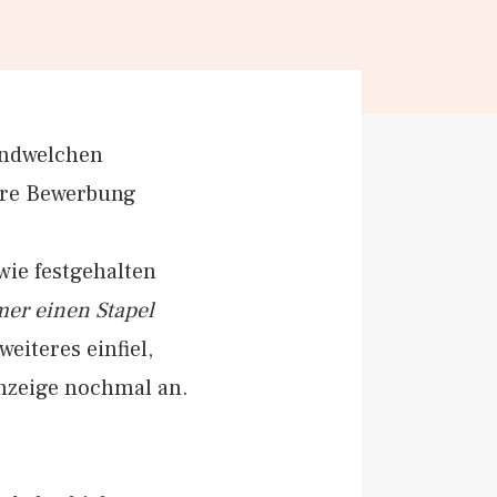
gendwelchen
tere Bewerbung
wie festgehalten
mer einen Stapel
eiteres einfiel,
anzeige nochmal an.