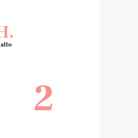
H.
allo
2