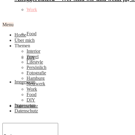
Work
Menu
Food
Home
Über mich
Themen
Interior
Travel
DIY
Lifestyle
Persönlich
Fotografie
Hamburg
Impressum
Netzwerk
Work
Food
DIY
Impressum
Datenschutz
Datenschutz