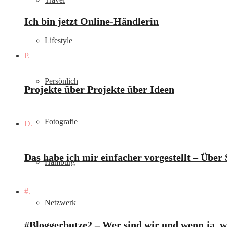
Ich bin jetzt Online-Händlerin
Lifestyle
P.
Persönlich
Projekte über Projekte über Ideen
Fotografie
D.
Das habe ich mir einfacher vorgestellt – Über
Hamburg
#.
Netzwerk
#Bloggerbutze2 – Wer sind wir und wenn ja, wi