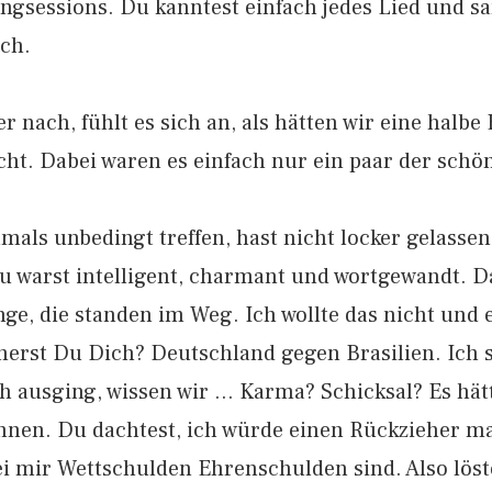
gsessions. Du kanntest einfach jedes Lied und s
ich.
 nach, fühlt es sich an, als hätten wir eine halbe 
cht. Dabei waren es einfach nur ein paar der schö
mals unbedingt treffen, hast nicht locker gelasse
Du warst intelligent, charmant und wortgewandt. 
nge, die standen im Weg. Ich wollte das nicht und e
nerst Du Dich? Deutschland gegen Brasilien. Ich se
h ausging, wissen wir … Karma? Schicksal? Es hätt
önnen. Du dachtest, ich würde einen Rückzieher m
ei mir Wettschulden Ehrenschulden sind. Also lös