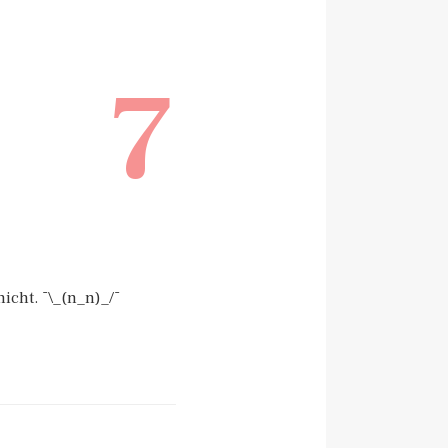
7
nicht. ¯\_(n_n)_/¯