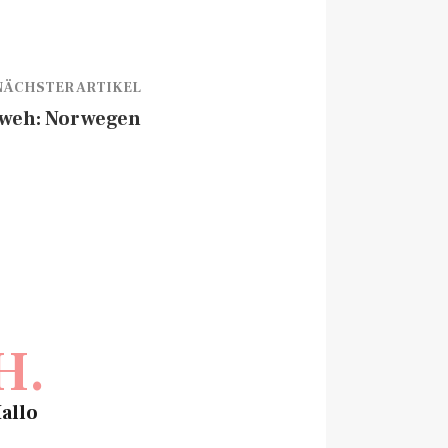
NÄCHSTER ARTIKEL
weh: Norwegen
H.
allo