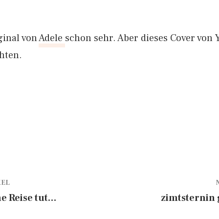
ginal von
Adele
schon sehr. Aber dieses Cover von Y
hten.
KEL
e Reise tut…
zimtsternin 