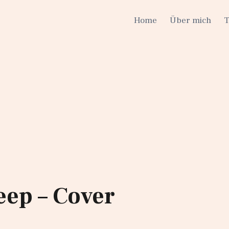
Home
Über mich
deep – Cover