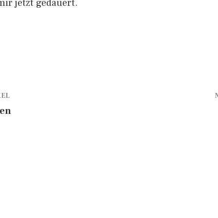
mir jetzt gedauert.
KEL
ben