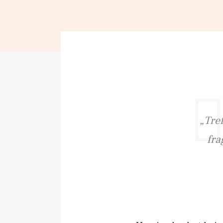
„Tre
fra