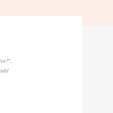
er?“,
zahl