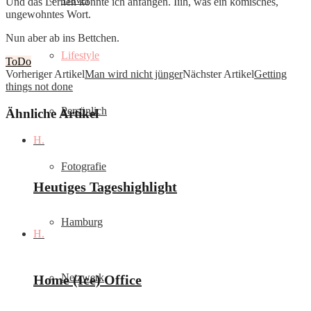
Und das Lernen könnte ich anfangen. Iiih, was ein komisches,
ungewohntes Wort.
Nun aber ab ins Bettchen.
Lifestyle
ToDo
Vorheriger Artikel
Man wird nicht jünger
Nächster Artikel
Getting
things not done
Persönlich
Ähnliche Artikel
H.
Fotografie
Heutiges Tageshighlight
Hamburg
H.
Netzwerk
Home (Ice) Office