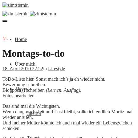
M.
Home
Montags-to-do
Über mich
18. April 2010 22:52
in
Lifestyle
ToDo-Liste hier. Sonst mach ich’s ja eh wieder nicht.
Bewerbung schreiben.
Themen
Blogpost(s) schreiben
(Lernen. Ausflug)
.
Fotos bearbeiten.
Das sind mal die Wichtigsten.
Wenn dann noch Zeit und Lust bleibt, sollte ich endlich Moritz mal
Interior
wieder anrufen.
Und meiner Mutter könnte ich auch mal wieder ein Lebenszeichen
schicken.
Travel