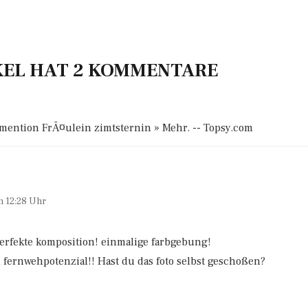
KEL HAT 2 KOMMENTARE
 mention FrÃ¤ulein zimtsternin » Mehr. -- Topsy.com
m 12:28 Uhr
 perfekte komposition! einmalige farbgebung!
ll fernwehpotenzial!! Hast du das foto selbst geschoßen?