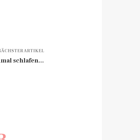
NÄCHSTER ARTIKEL
nmal schlafen…
B.