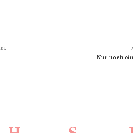
KEL
Nur noch ei
H.
S.