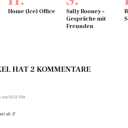
Home (Ice) Office
Sally Rooney –
B
Gespräche mit
S
Freunden
KEL HAT 2 KOMMENTARE
6 um 02:21 Uhr
rt ab ;P