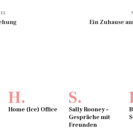
KEL
tehung
Ein Zuhause am
H.
S.
Home (Ice) Office
Sally Rooney –
B
Gespräche mit
S
Freunden