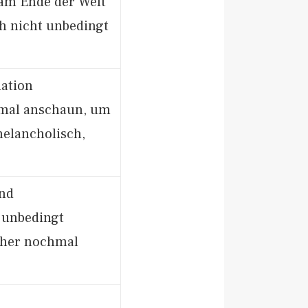
 am Ende der Welt
ich nicht unbedingt
lation
imal anschaun, um
melancholisch,
and
; unbedingt
cher nochmal