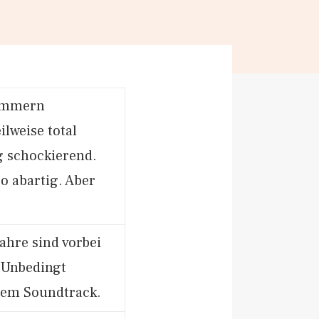
limmern
ilweise total
g schockierend.
o abartig. Aber
Jahre sind vorbei
. Unbedingt
lem Soundtrack.