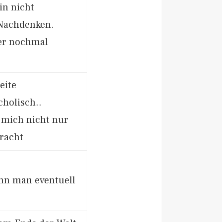
in nicht
 Nachdenken.
er nochmal
eite
cholisch..
 mich nicht nur
racht
ann man eventuell