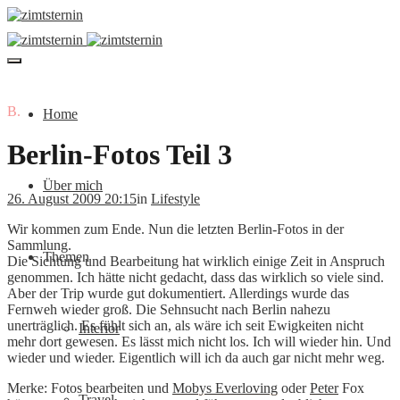
B.
Home
Berlin-Fotos Teil 3
Über mich
26. August 2009 20:15
in
Lifestyle
Wir kommen zum Ende. Nun die letzten Berlin-Fotos in der
Sammlung.
Themen
Die Sichtung und Bearbeitung hat wirklich einige Zeit in Anspruch
genommen. Ich hätte nicht gedacht, dass das wirklich so viele sind.
Aber der Trip wurde gut dokumentiert. Allerdings wurde das
Fernweh wieder groß. Die Sehnsucht nach Berlin nahezu
unerträglich. Es fühlt sich an, als wäre ich seit Ewigkeiten nicht
Interior
mehr dort gewesen. Es lässt mich nicht los. Ich will wieder hin. Und
wieder und wieder. Eigentlich will ich da auch gar nicht mehr weg.
Merke: Fotos bearbeiten und
Mobys Everloving
oder
Peter
Fox
Travel