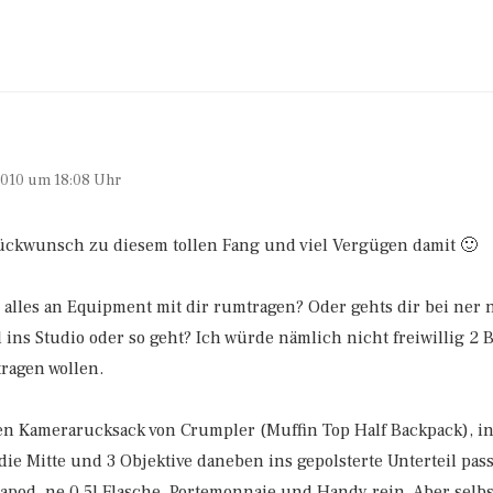
2010 um 18:08 Uhr
ckwunsch zu diesem tollen Fang und viel Vergügen damit 🙂
 alles an Equipment mit dir rumtragen? Oder gehts dir bei ner
ns Studio oder so geht? Ich würde nämlich nicht freiwillig 2 Bo
ragen wollen.
en Kamerarucksack von Crumpler (Muffin Top Half Backpack), in
die Mitte und 3 Objektive daneben ins gepolsterte Unterteil pa
lapod, ne 0,5l Flasche, Portemonnaie und Handy rein. Aber selbst