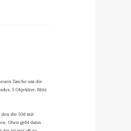
 neuen Tasche um die
dys, 5 Objektive, Blitz
 den die 50d mit
ssen. Oben geht dann
 das ist mir oft zu