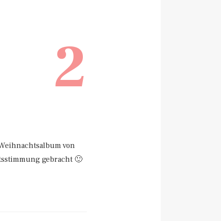
2
e Weihnachtsalbum von
htsstimmung gebracht 🙂