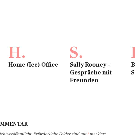
H.
S.
Home (Ice) Office
Sally Rooney –
B
Gespräche mit
S
Freunden
KOMMENTAR
ht veröffentlicht.
Erforderliche Felder sind mit
*
markiert