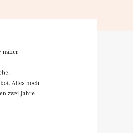
 näher.
che.
ot. Alles noch
gen zwei Jahre