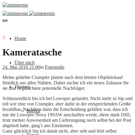
K.
Home
Kameratasche
Über mich
24. Mai 2010 21:00
in
Fotografie
Meine geliebte Crumpler platzte nach dem letzten Objektivkauf
förmlich aus allen Nähten. Daher suchte ich ein neues Zuhause für
Themen
sie und begutachtete potentielle Nachfolger.
Schlussendlich bin ich bei Lowepro gelandet. Nicht mehr so hip und
toll wie eine von Crumpler, aber dafür in der entsprechenden Größe
bezahlbar. Nachdem dann die Entscheidung gefallen war, dass ich
Interior
mir die Lowepro Nova 190AW anschaffen werde, diese dank DHL
trotz meiner Anwesenheit am Lieferungstag noch selbst bei der Post
abgeholt habe, ging’s ans Einräumen.
Ganz glücklich bin ich damit nicht, aber seht und hört selbst:
Travel