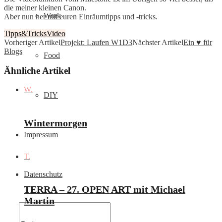
die meiner kleinen Canon.
Work
Aber nun her mit euren Einräumtipps und -tricks.
Tipps&Tricks
Video
Vorheriger Artikel
Projekt: Laufen W1D3
Nächster Artikel
Ein ♥ für
Blogs
Food
Ähnliche Artikel
W.
DIY
Wintermorgen
Impressum
T.
Datenschutz
TERRA – 27. OPEN ART mit Michael
Martin