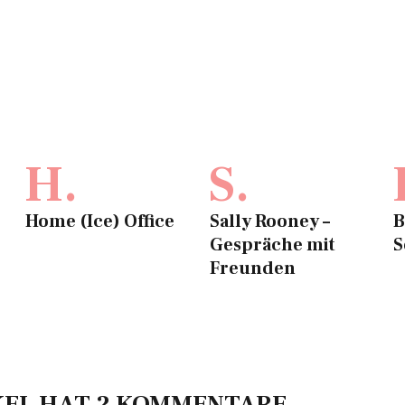
H.
S.
Home (Ice) Office
Sally Rooney –
B
Gespräche mit
S
Freunden
KEL HAT 2 KOMMENTARE