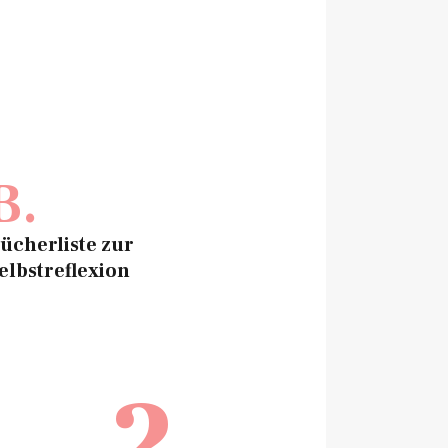
B.
ücherliste zur
elbstreflexion
2