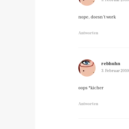
3. Februar 201
nope, doesn’t work
Antworten
rebhuhn
3. Februar 201
oops *kicher
Antworten