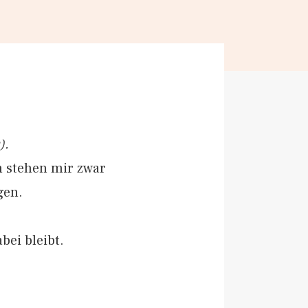
).
n stehen mir zwar
gen.
bei bleibt.