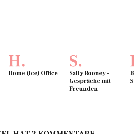
H.
S.
Home (Ice) Office
Sally Rooney –
B
Gespräche mit
S
Freunden
KEL HAT 3 KOMMENTARE