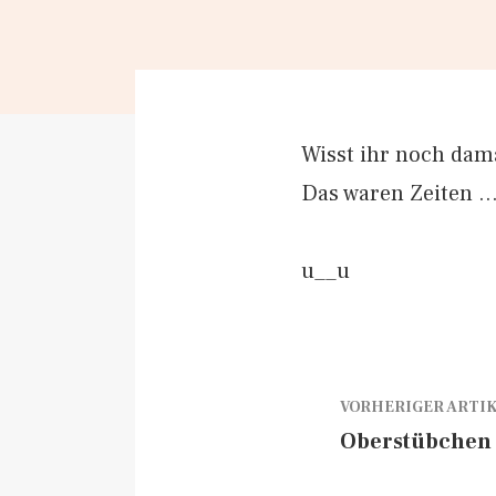
Wisst ihr noch dama
Das waren Zeiten 
u__u
VORHERIGER ARTI
Oberstübchen –