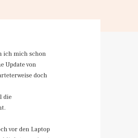
m ich mich schon
he Update von
arteterweise doch
l die
ht.
och vor den Laptop