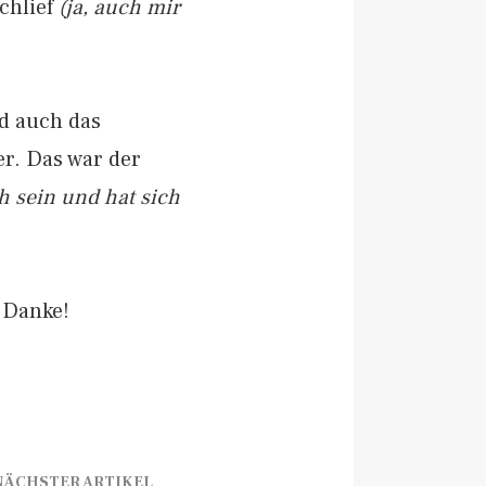
chlief
(ja, auch mir
nd auch das
er. Das war der
h sein und hat sich
 Danke!
NÄCHSTER ARTIKEL