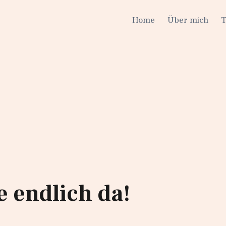
Home
Über mich
 endlich da!