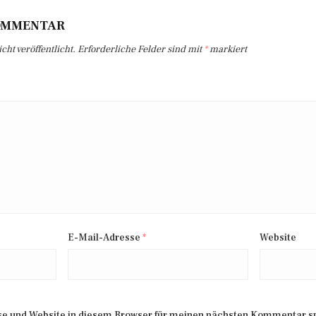
KOMMENTAR
ht veröffentlicht.
Erforderliche Felder sind mit
*
markiert
E-Mail-Adresse
*
Website
e und Website in diesem Browser für meinen nächsten Kommentar s