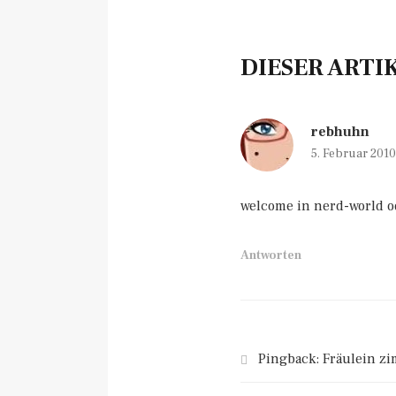
DIESER ARTI
rebhuhn
5. Februar 201
welcome in nerd-world od
Antworten
Pingback:
Fräulein zi