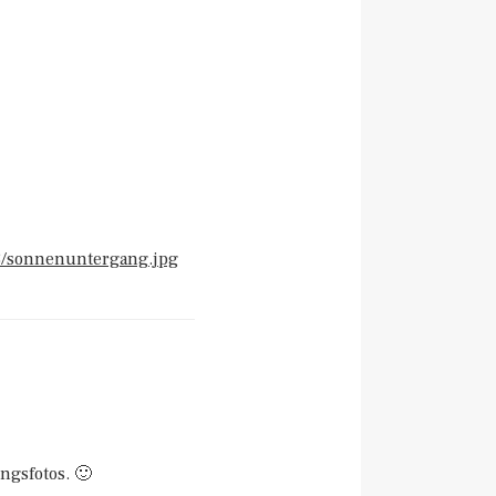
48/sonnenuntergang.jpg
ngsfotos. 🙂