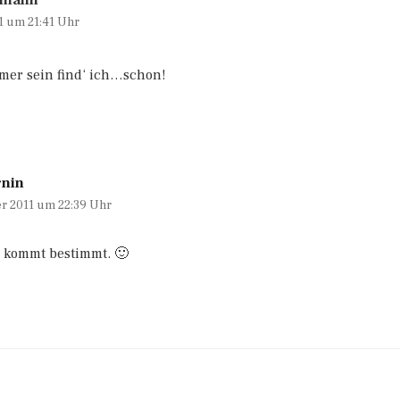
lmann
1 um 21:41 Uhr
mer sein find‘ ich…schon!
rnin
er 2011 um 22:39 Uhr
 kommt bestimmt. 🙂