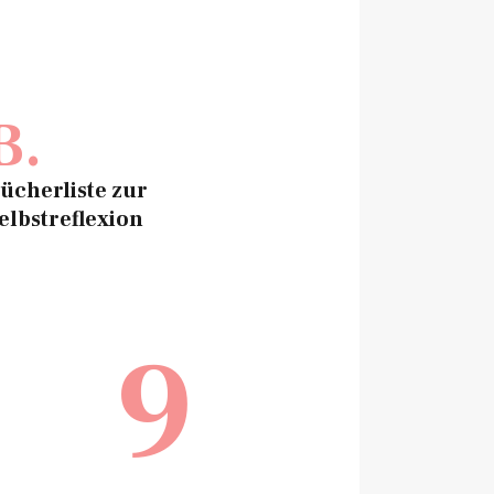
B.
ücherliste zur
elbstreflexion
9