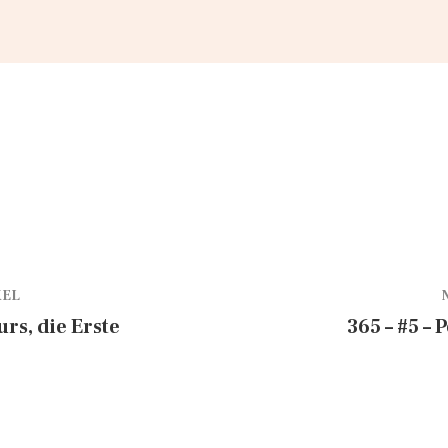
KEL
urs, die Erste
365 – #5 –